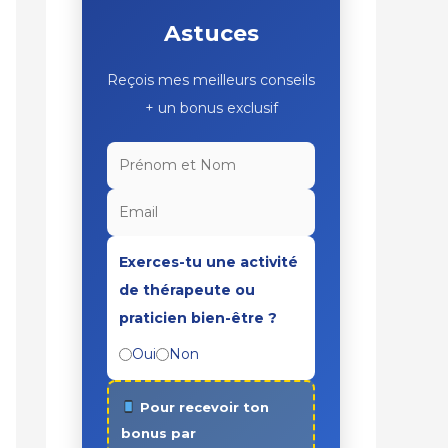
Astuces
Reçois mes meilleurs conseils
+ un bonus exclusif
Exerces-tu une activité
de thérapeute ou
praticien bien-être ?
Oui
Non
Pour recevoir ton
bonus par