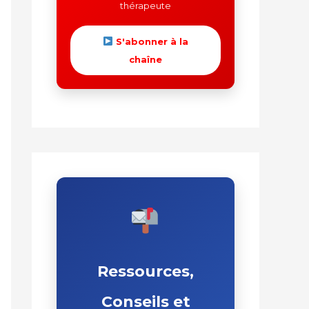
thérapeute
S'abonner à la
chaîne
Ressources,
Conseils et