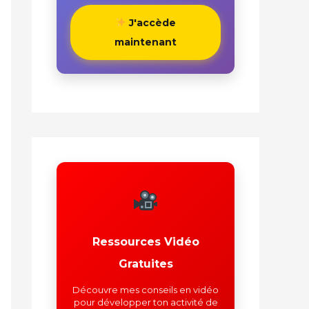
J'accède
maintenant
Ressources Vidéo
Gratuites
Découvre mes conseils en vidéo
pour développer ton activité de