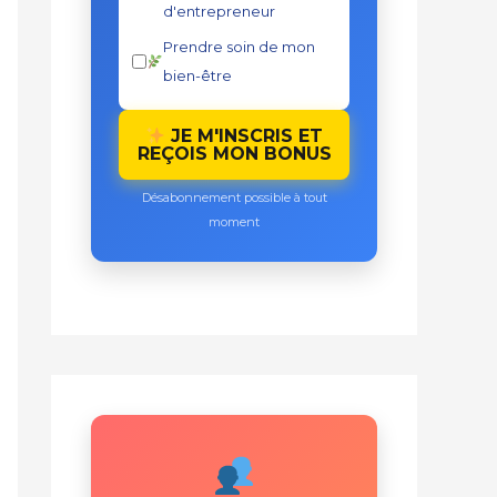
d'entrepreneur
Prendre soin de mon
bien-être
JE M'INSCRIS ET
REÇOIS MON BONUS
Désabonnement possible à tout
moment