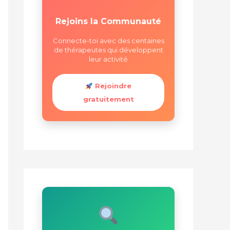
Rejoins la Communauté
Connecte-toi avec des centaines
de thérapeutes qui développent
leur activité
Rejoindre
gratuitement