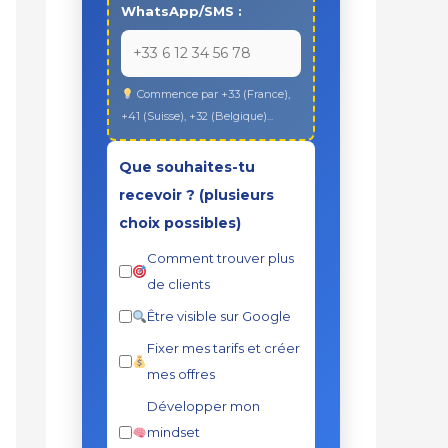
WhatsApp/SMS :
Commence par +33 (France),
+41 (Suisse), +32 (Belgique)...
Que souhaites-tu
recevoir ? (plusieurs
choix possibles)
Comment trouver plus
de clients
Être visible sur Google
Fixer mes tarifs et créer
mes offres
Développer mon
mindset