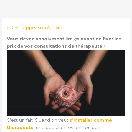
Aller
au
contenu
/
Développer son Activité
Vous devez absolument lire ça avant de fixer les
prix de vos consultations de thérapeute !
C’est un fait. Quand on veut
s’installer comme
thérapeute
, une question revient toujours :