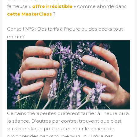
fameuse «
offre irrésistible
» comme abordé dans
cette MasterClass
?
Conseil N°5 : Des tarifs à l’heure ou des packs tout-
en-un ?
Certains thérapeutes préfèrent tarifier à l’heure ou à
la séance. D’autres par contre, trouvent que c’est
plus bénéfique pour eux et pour le patient de
proposer des packs tout-en-un. Ici, il n’y a pas