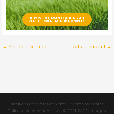
JE POSTULE AVANT QU’IL N Y AIT
PLUS DE CRÉNEAUX DISPONIBLE
S
←
Article précédent
Article suivant
→
Conditions générales de vente – Mentions légales –
Politique de confidentialité - © 2021-2026 I morgan-