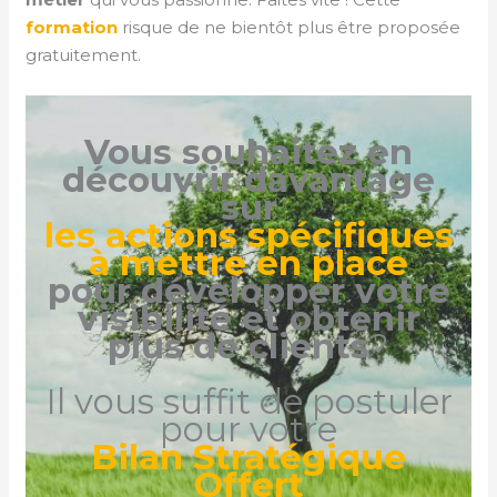
formation
risque de ne bientôt plus être proposée
gratuitement.
Vous souhaitez en
découvrir davantage
sur
les actions spécifiques
à mettre en place
pour développer votre
visibilité et obtenir
plus de clients
?
Il vous suffit de postuler
pour votre
Bilan Stratégique
Offert