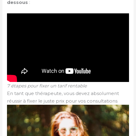
dessous
:
7 étapes pour fixer un tarif rentable
En tant que thérapeute, vous devez absolument
réussir à fixer le juste prix pour vos consultations