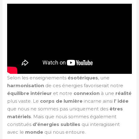
Selon les enseignements
ésotériques
, une
harmonisation
de ces énergies favoriserait notre
équilibre intérieur
et notre
connexion
à une
réalité
plus vaste. Le
corps de lumière
incarne ainsi
l’ idée
que nous ne sommes pas uniquement des
êtres
matériels
. Mais que nous sommes également
constitués
d’énergies subtiles
qui interagissent
avec le
monde
qui nous entoure.