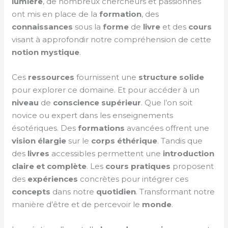
lumière
, de nombreux chercheurs et passionnés
ont mis en place de la
formation
, des
connaissances
sous la
forme
de
livre
et des
cours
visant à approfondir notre compréhension de cette
notion mystique
.
Ces
ressources
fournissent une
structure solide
pour explorer ce domaine. Et pour accéder à un
niveau
de
conscience supérieur
. Que l’on soit
novice ou expert dans les enseignements
ésotériques. Des
formations
avancées offrent une
vision élargie
sur le
corps éthérique
. Tandis que
des
livres
accessibles permettent une
introduction
claire et complète
. Les
cours
pratiques
proposent
des
expériences
concrètes pour intégrer ces
concepts
dans notre
quotidien
. Transformant notre
manière d’être et de percevoir le
monde
.