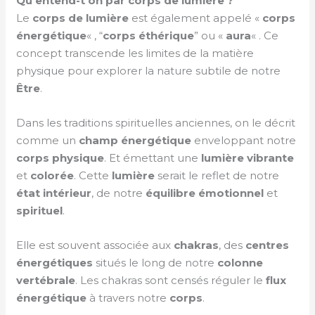
Qu’entend-t’on par corps de lumière ?
Le
corps de lumière
est également appelé «
corps
énergétique
« , “
corps éthérique
” ou «
aura
« . Ce
concept transcende les limites de la matière
physique pour explorer la nature subtile de notre
Être
.
Dans les traditions spirituelles anciennes, on le décrit
comme un
champ énergétique
enveloppant notre
corps physique
. Et émettant une
lumière vibrante
et
colorée
. Cette
lumière
serait le reflet de notre
état intérieur
, de notre
équilibre émotionnel
et
spirituel
.
Elle est souvent associée aux
chakras
, des
centres
énergétiques
situés le long de notre
colonne
vertébrale
. Les chakras sont censés réguler le
flux
énergétique
à travers notre
corps
.