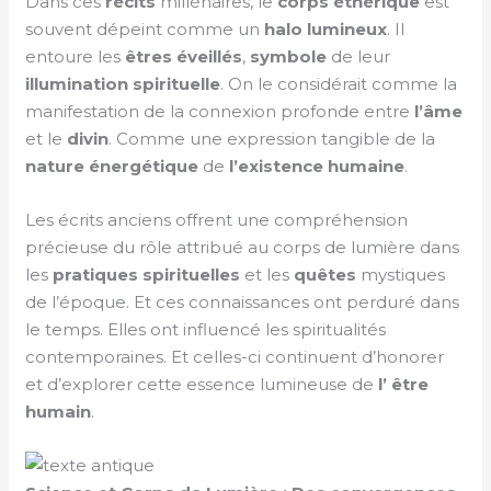
Dans ces
récits
millénaires, le
corps éthérique
est
souvent dépeint comme un
halo
lumineux
. Il
entoure les
êtres éveillés
,
symbole
de leur
illumination spirituelle
. On le considérait comme la
manifestation de la connexion profonde entre
l’âme
et le
divin
. Comme une expression tangible de la
nature énergétique
de
l’existence humaine
.
Les écrits anciens offrent une compréhension
précieuse du rôle attribué au corps de lumière dans
les
pratiques spirituelles
et les
quêtes
mystiques
de l’époque. Et ces connaissances ont perduré dans
le temps. Elles ont influencé les spiritualités
contemporaines. Et celles-ci continuent d’honorer
et d’explorer cette essence lumineuse de
l’ être
humain
.