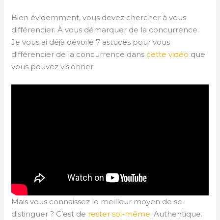
Bien évidemment, vous devez chercher à vous
différencier. À vous démarquer de la concurrence.
Je vous ai déjà dévoilé 7 astuces pour vous
différencier de la concurrence dans
cette vidéo
que
vous pouvez visionner.
Mais vous connaissez le meilleur moyen de se
distinguer ? C’est de
rester soi-même
. Authentique.