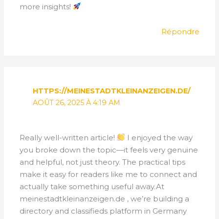
more insights!
Répondre
HTTPS://MEINESTADTKLEINANZEIGEN.DE/
AOÛT 26, 2025 À 4:19 AM
Really well-written article!
I enjoyed the way
you broke down the topic—it feels very genuine
and helpful, not just theory. The practical tips
make it easy for readers like me to connect and
actually take something useful away.At
meinestadtkleinanzeigen.de , we’re building a
directory and classifieds platform in Germany