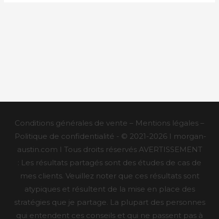
Conditions générales de vente – Mentions légales –
Politique de confidentialité - © 2021-2026 I morgan-
austin.com I Tous droits réservés AVERTISSEMENT
: Les résultats partagés sont des études de cas de
mes clients. Veuillez noter que ces résultats sont
atypiques et résultent de la mise en place des
stratégies que je partage. La plupart des personnes
qui entendent ces conseils et qui ne passent pas à