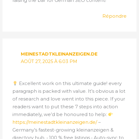
raising the bar for German SEO content!
Répondre
MEINESTADTKLEINANZEIGEN.DE
AOÛT 27, 2025 À 6:03 PM
Excellent work on this ultimate guide! every
paragraph is packed with value. It’s obvious a lot
of research and love went into this piece. If your
readers want to put these 7 steps into action
immediately, we’d be honoured to help:
https://meinestadtkleinanzeigen.de/
–
Germany’s fastest-growing kleinanzeigen &
directory hub. • 100 % free listings • Auto-sync to