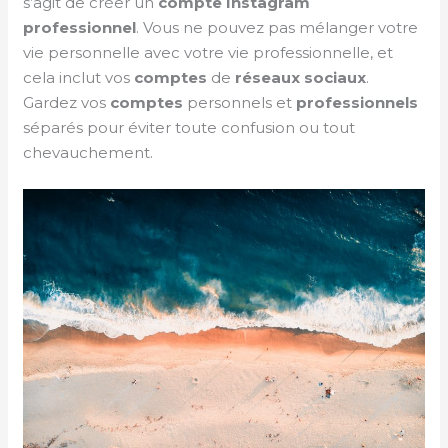
s’agit de créer un
compte Instagram
professionnel
. Vous ne pouvez pas mélanger votre
vie personnelle avec votre vie professionnelle, et
cela inclut vos
comptes
de
réseaux sociaux
.
Gardez vos
comptes
personnels et
professionnels
séparés pour éviter toute confusion ou tout
chevauchement.