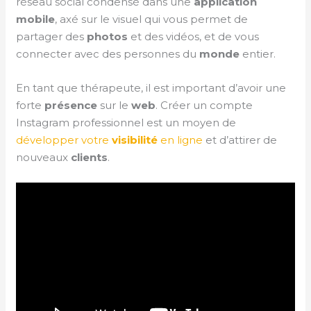
réseau social condensé dans une
application
mobile
, axé sur le visuel qui vous permet de
partager des
photos
et des vidéos, et de vous
connecter avec des personnes du
monde
entier.
En tant que thérapeute, il est important d’avoir une
forte
présence
sur le
web
. Créer un compte
Instagram professionnel est un moyen de
développer votre
visibilité
en ligne
et d’attirer de
nouveaux
clients
.