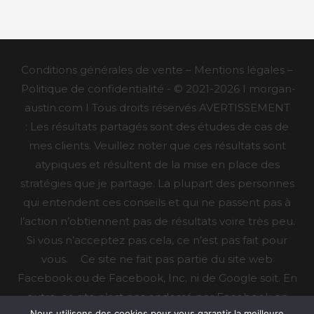
Conditions générales de vente – Mentions légales –
Politique de confidentialité - © 2021-2026 I morgan-
austin.com I Tous droits réservés AVERTISSEMENT
: Les résultats partagés sont des études de cas de
mes clients. Veuillez noter que ces résultats sont
atypiques et résultent de la mise en place des
stratégies que je partage. La plupart des personnes
qui entendent ces conseils et qui ne passent pas à
l’action n’obtiennent pas de résultats voire très peu.
Si vous n’acceptez pas cela, ce n’est pas fait pour
vous. Ce site ne fait pas partie du site web
Facebook ou de Facebook, Inc. ni de Google soit. En
outre, ce site n’est pas endossé par Facebook en
Nous utilisons des cookies pour vous garantir la meilleure