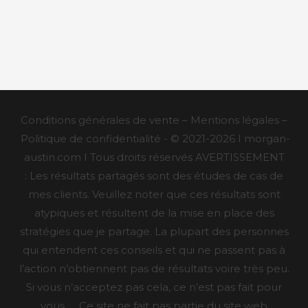
Conditions générales de vente – Mentions légales –
Politique de confidentialité - © 2021-2026 I morgan-
austin.com I Tous droits réservés AVERTISSEMENT
: Les résultats partagés sont des études de cas de
mes clients. Veuillez noter que ces résultats sont
atypiques et résultent de la mise en place des
stratégies que je partage. La plupart des personnes
qui entendent ces conseils et qui ne passent pas à
l’action n’obtiennent pas de résultats voire très peu.
Si vous n’acceptez pas cela, ce n’est pas fait pour
vous. Ce site ne fait pas partie du site web