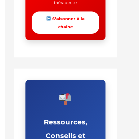
thérapeute
S'abonner à la
chaîne
Ressources,
Conseils et