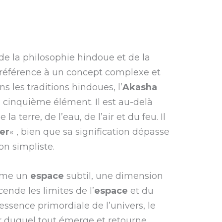
de la philosophie hindoue et de la
ait référence à un concept complexe et
 les traditions hindoues, l’
Akasha
 cinquième élément. Il est au-delà
a terre, de l’eau, de l’air et du feu. Il
er
« , bien que sa signification dépasse
on simpliste.
mme un
espace
subtil, une dimension
cende les limites de l’
espace
et du
essence primordiale de l’univers, le
ir duquel tout émerge et retourne