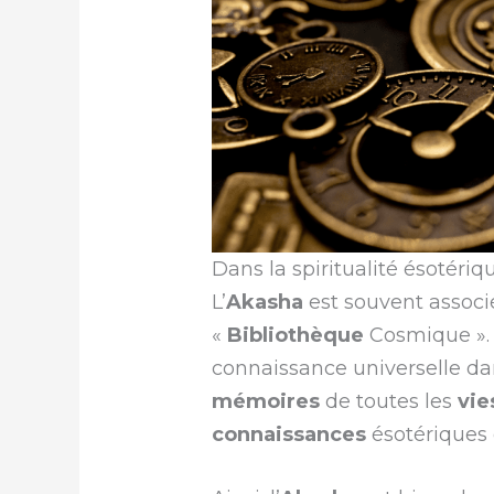
Dans la spiritualité ésotéri
L’
Akasha
est souvent associé
«
Bibliothèque
Cosmique ». I
connaissance universelle dan
mémoires
de toutes les
vie
connaissances
ésotériques e