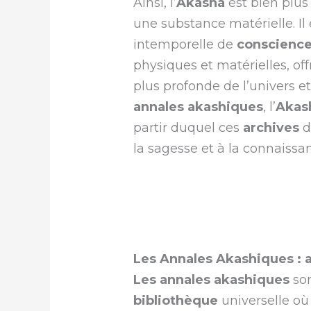
Ainsi, l’
Akasha
est bien plu
une substance matérielle. Il
intemporelle de
conscienc
physiques et matérielles, o
plus profonde de l’univers 
annales akashiques
, l’
Akas
partir duquel ces
archives
de
la sagesse et à la connaissan
Les Annales Akashiques : a
Les
annales akashiques
son
bibliothèque
universelle où 