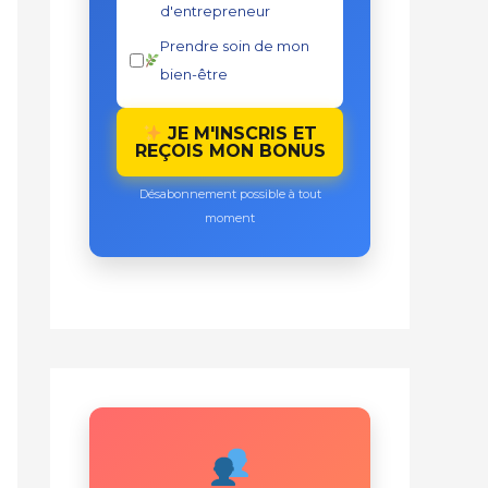
d'entrepreneur
Prendre soin de mon
bien-être
JE M'INSCRIS ET
REÇOIS MON BONUS
Désabonnement possible à tout
moment