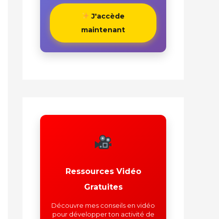
J'accède
maintenant
Ressources Vidéo
Gratuites
Découvre mes conseils en vidéo
pour développer ton activité de