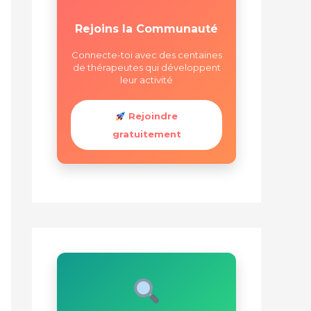
Rejoins la Communauté
Connecte-toi avec des centaines
de thérapeutes qui développent
leur activité
Rejoindre
gratuitement