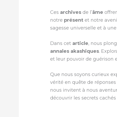
Ces
archives
de l’
âme
offre
notre
présent
et notre aven
sagesse universelle et à un
Dans cet
article
, nous plon
annales akashiques
. Explo
et leur pouvoir de guérison e
Que nous soyons curieux exp
vérité en quête de réponses
nous invitent à nous aventur
découvrir les secrets cachés 