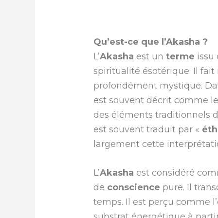
Qu’est-ce que l’Akasha ?
L’
Akasha
est un
terme
issu 
spiritualité ésotérique. Il f
profondément mystique. Dans
est souvent décrit comme le
des éléments traditionnels de l
est souvent traduit par «
éth
largement cette interprétati
L’
Akasha
est considéré co
de
conscience
pure. Il trans
temps. Il est perçu comme l’
substrat énergétique à part