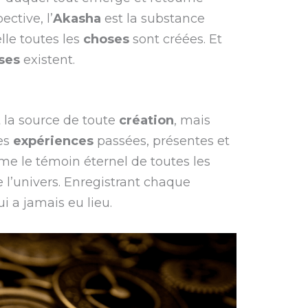
ctive, l’
Akasha
est la substance
lle toutes les
choses
sont créées. Et
ses
existent.
 la source de toute
création
, mais
les
expériences
passées, présentes et
mme le témoin éternel de toutes les
 l’univers. Enregistrant chaque
i a jamais eu lieu.