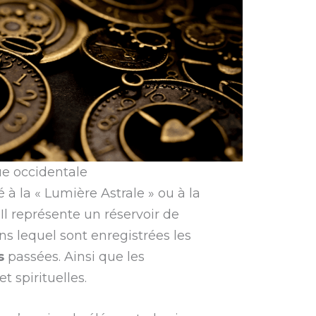
que occidentale
 à la « Lumière Astrale » ou à la
l représente un réservoir de
s lequel sont enregistrées les
s
passées. Ainsi que les
t spirituelles.