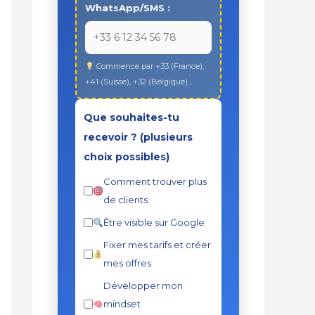
WhatsApp/SMS :
Commence par +33 (France),
+41 (Suisse), +32 (Belgique)...
Que souhaites-tu
recevoir ? (plusieurs
choix possibles)
Comment trouver plus
de clients
Être visible sur Google
Fixer mes tarifs et créer
mes offres
Développer mon
mindset