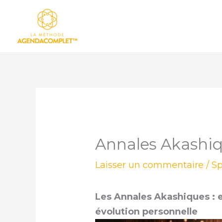
Aller
au
contenu
Annales Akashiq
Laisser un commentaire
/
Sp
Les Annales Akashiques : e
évolution personnelle