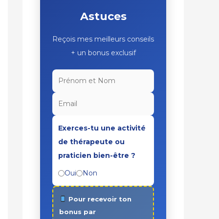
Astuces
Reçois mes meilleurs conseils
+ un bonus exclusif
Exerces-tu une activité
de thérapeute ou
praticien bien-être ?
Oui
Non
Pour recevoir ton
bonus par