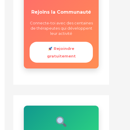
Rejoins la Communauté
Connecte-toi avec des centaines
de thérapeutes qui développent
leur activité
Rejoindre
gratuitement