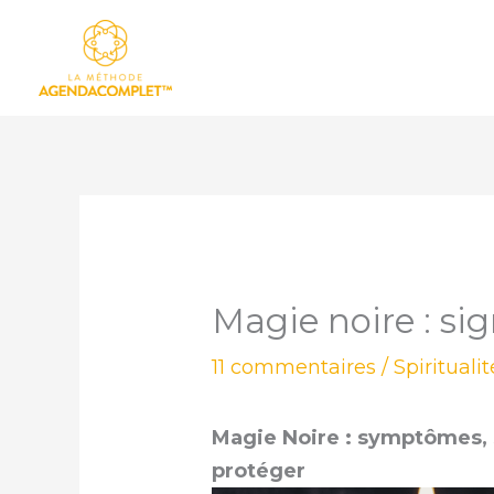
Aller
au
contenu
Magie noire : s
11 commentaires
/
Spirituali
Magie Noire : symptômes, s
protéger