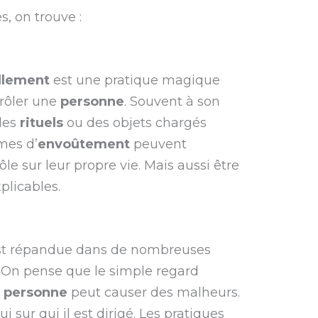
, on trouve :
llement
est une pratique magique
trôler une
personne
. Souvent à son
 des
rituels
ou des objets chargés
imes d’
envoûtement
peuvent
le sur leur propre vie. Mais aussi être
plicables.
st répandue dans de nombreuses
. On pense que le simple regard
e
personne
peut causer des malheurs.
i sur qui il est dirigé. Les pratiques