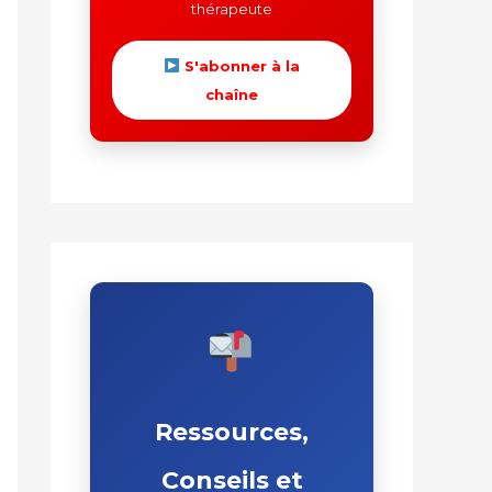
thérapeute
S'abonner à la
chaîne
Ressources,
Conseils et