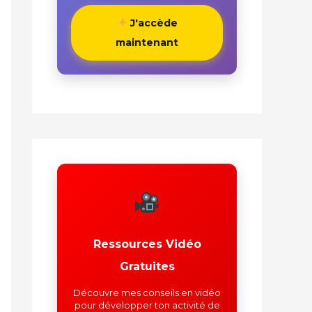
J'accède
maintenant
Ressources Vidéo
Gratuites
Découvre mes conseils en vidéo
pour développer ton activité de