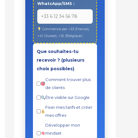
WhatsApp/SMS :
Commence par +33 (France),
+41 (Suisse), +32 (Belgique)...
Que souhaites-tu
recevoir ? (plusieurs
choix possibles)
Comment trouver plus
de clients
Être visible sur Google
Fixer mes tarifs et créer
mes offres
Développer mon
mindset