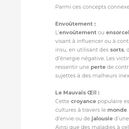
Parmi ces concepts connexes
Envoûtement :
L’
envoûtement
ou
ensorce
visant à influencer ou à con
insu, en utilisant des
sorts
,
d’énergie négative. Les vict
ressentir une
perte
de contrô
sujettes à des malheurs inex
Le Mauvais Œil :
Cette
croyance
populaire e
cultures à travers le
monde
d’envie ou de
jalousie
d’un
Ainsi que des maladies à celu