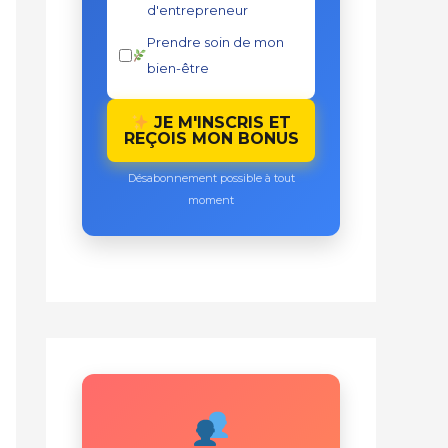
d'entrepreneur
Prendre soin de mon
bien-être
JE M'INSCRIS ET
REÇOIS MON BONUS
Désabonnement possible à tout
moment