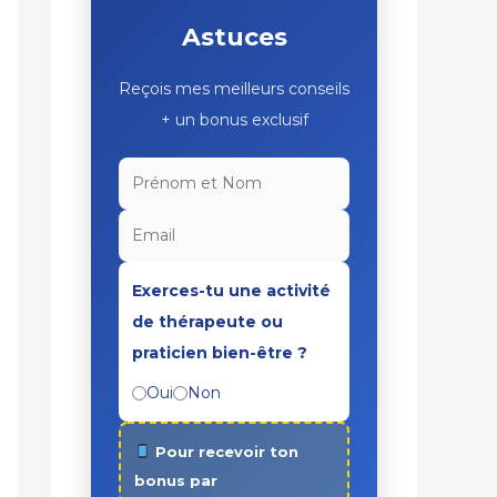
Astuces
Reçois mes meilleurs conseils
+ un bonus exclusif
Exerces-tu une activité
de thérapeute ou
praticien bien-être ?
Oui
Non
Pour recevoir ton
bonus par