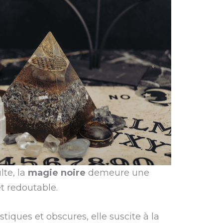
lte, la
magie noire
demeure une
et redoutable.
tiques et obscures, elle suscite à la